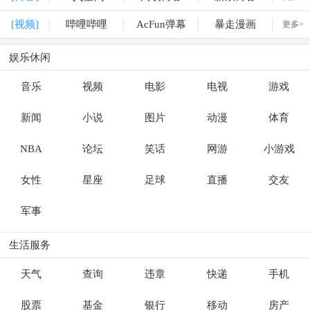
[视频]
哔哩哔哩
AcFun弹幕
暴走漫画
更多>
娱乐休闲
音乐
视频
电影
电视
游戏
新闻
小说
图片
动漫
体育
NBA
论坛
笑话
网游
小游戏
女性
星座
足球
直播
交友
军事
生活服务
天气
查询
违章
快递
手机
股票
基金
银行
移动
房产