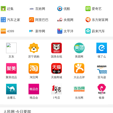
赶集
百姓网
优酷
爱奇艺
汽车之家
阿里巴巴
央视网
东方财富网
4399
新华网
太平洋
蔚来汽车
京东
苏宁易购
国美在线
美团网
饿了么
聚美优品
淘宝网
天猫商城
大众点评
亚马逊
去哪儿
唯品会
1号店
当当网
银泰
人民网·今日要闻