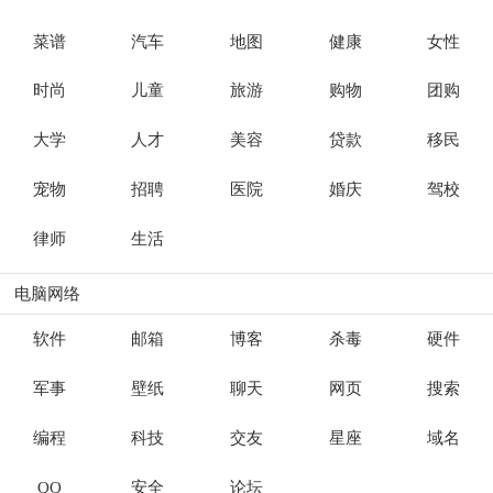
菜谱
汽车
地图
健康
女性
时尚
儿童
旅游
购物
团购
大学
人才
美容
贷款
移民
宠物
招聘
医院
婚庆
驾校
律师
生活
电脑网络
软件
邮箱
博客
杀毒
硬件
军事
壁纸
聊天
网页
搜索
编程
科技
交友
星座
域名
QQ
安全
论坛