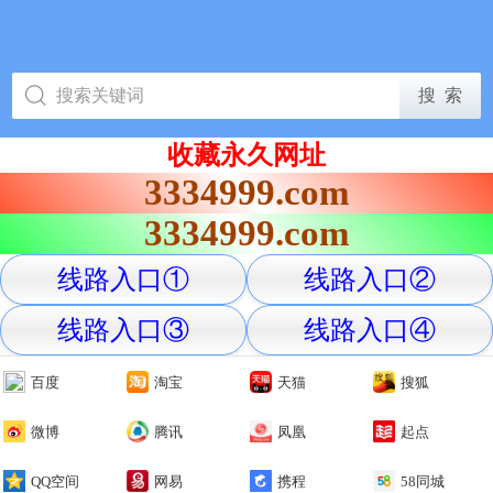
收藏永久网址
3334999.com
3334999.com
线路入口①
线路入口②
线路入口③
线路入口④
百度
淘宝
天猫
搜狐
微博
腾讯
凤凰
起点
QQ空间
网易
携程
58同城