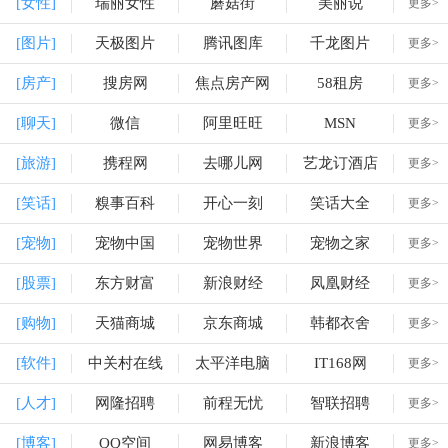
[女性]
瑞丽女性
蘑菇街
美丽说
更多>
[图片]
天极图片
腾讯图库
千龙图片
更多>
[房产]
搜房网
焦点房产网
58租房
更多>
[聊天]
微信
阿里旺旺
MSN
更多>
[旅游]
携程网
去哪儿网
艺龙订酒店
更多>
[笑话]
糗事百科
开心一刻
笑话大全
更多>
[宠物]
宠物中国
宠物世界
宠物之家
更多>
[股票]
东方财富
新浪财经
凤凰财经
更多>
[购物]
天猫商城
京东商城
韩都衣舍
更多>
[软件]
中关村在线
太平洋电脑
IT168网
更多>
[人才]
网隆招聘
前程无忧
智联招聘
更多>
[博客]
QQ空间
网易博客
新浪博客
更多>