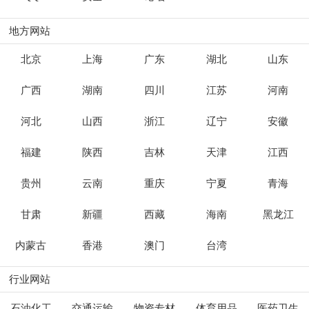
地方网站
北京
上海
广东
湖北
山东
广西
湖南
四川
江苏
河南
河北
山西
浙江
辽宁
安徽
福建
陕西
吉林
天津
江西
贵州
云南
重庆
宁夏
青海
甘肃
新疆
西藏
海南
黑龙江
内蒙古
香港
澳门
台湾
行业网站
石油化工
交通运输
物资专材
体育用品
医药卫生