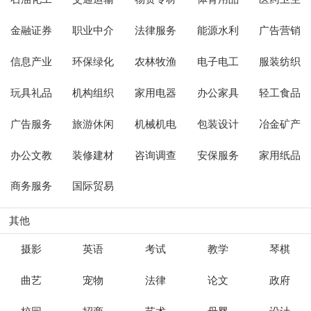
金融证券
职业中介
法律服务
能源水利
广告营销
信息产业
环保绿化
农林牧渔
电子电工
服装纺织
玩具礼品
机构组织
家用电器
办公家具
轻工食品
广告服务
旅游休闲
机械机电
包装设计
冶金矿产
办公文教
装修建材
咨询调查
安保服务
家用纸品
商务服务
国际贸易
其他
摄影
英语
考试
教学
琴棋
曲艺
宠物
法律
论文
政府