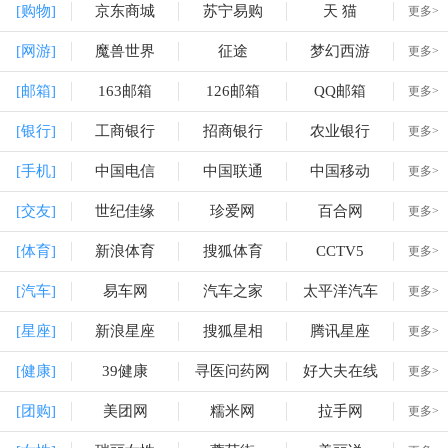
[购物]
京东商城
苏宁易购
天 猫
更多>
[网游]
魔兽世界
征途
梦幻西游
更多>
[邮箱]
163邮箱
126邮箱
QQ邮箱
更多>
[银行]
工商银行
招商银行
农业银行
更多>
[手机]
中国电信
中国联通
中国移动
更多>
[交友]
世纪佳缘
珍爱网
百合网
更多>
[体育]
新浪体育
搜狐体育
CCTV5
更多>
[汽车]
易车网
汽车之家
太平洋汽车
更多>
[星座]
新浪星座
搜狐星相
腾讯星座
更多>
[健康]
39健康
寻医问药网
好大夫在线
更多>
[团购]
美团网
糯米网
拉手网
更多>